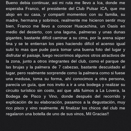
Bueno debia continuar, asi mi ruta me llevo a Ica, donde me
PRENSA
esperaba Franco, el presidente del Club Pulsar ICA, que me
alojo en su casa, y compartí momentos con su familia, su
CONTACTO
madre, hermana y sobrinos, realmente me hicieron sentir muy
bien, Franco me llevo a conocer Huacachina, un Oasis en
medio del desierto, con una laguna, palmeras y unas dunas
gigantes, bastante difícil caminar a su cima, por la arena súper
fina y se te entierran los pies haciendo difícil el acenso igual
subí lo mas que pude para tomar una buena foto del lugar y
disfrutar el paisaje, luego recorrimos algunos otros atractivos de
la zona, junto a otros integrantes del club, como el parque de
las brujas y la palmera de 7 cabezas, bastante descuidado el
lugar, pero realmente sorprende como la palmera como si fuese
una medusa, toma su forma, ahí conocimos a otra persona,
parecía un guía, que nos invito a ir a una bodega y realizar su
circuito turístico sin costo, así que allá fuimos a La Lovera, la
Bodega de Pisco y Vino, donde después del recorrido y
explicación de su elaboración, pasamos a la degustación, muy
rico pisco y vino realmente. Al finalizar los chicos del club me
regalaron una botella de uno de sus vinos, Mil Gracias!!