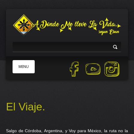
MENU
INICIO
ACERCA DE
El Viaje.
PATROCINADORES
TRABAJEMOS JUNTOS
AYUDA
Salgo de Córdoba, Argentina, y Voy para México, la ruta no la
TIENDA