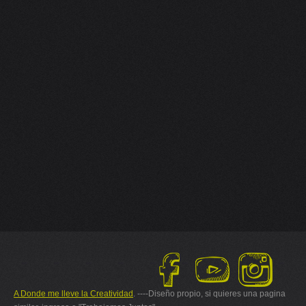
A Donde me lleve la Creatividad
. ----Diseño propio, si quieres una pagina