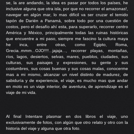
se, la are andando, la idea es pasar por todos los países, he
PRENSA
inclusive alguna que otra isla, por que no recorrer el amazonas!,
navegar en algún mar, lo mas difícil va ser cruzar el temido
CONTACTO
tapón de Darién a Panamá, sobre todo por una cuestión de
costos, pero el desafío ahí esta, para superarlo, recorrer centro
América y México, principalmente todas las ruinas históricas
que encuentre a mi paso, siempre me fascino la cultura maya
he inca, entre otras, como Egipto, Roma,
Grecia..mmm...OJO!!!!...jajaja..., recorrer playas, montañas,
ríos, lagos, desiertos, selvas, mares, pueblos, ciudades, sus
culturas, sus paisajes y expresiones, su gente y sus
costumbres, sus cosas buenas y sus cosas malas, conocerme
mas a mi mismo, alcanzar un nivel distinto de madurez, de
sabiduría y de experiencia, el viaje, es mucho mas que andar
en moto es un viaje interior, de aventura, de aprendizaje es el
viaje de mi vida.
Al final Intentare plasmar en dos libros el viaje, uno
exclusivamente de fotos, con algún que otro relato y otro con la
historia del viaje y alguna que otra foto.