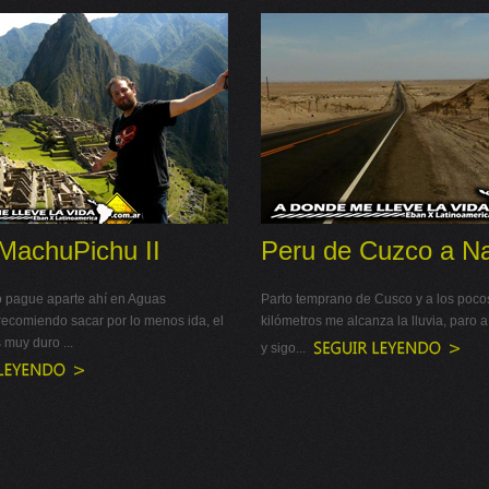
MachuPichu II
Peru de Cuzco a N
lo pague aparte ahí en Aguas
Parto temprano de Cusco y a los poco
recomiendo sacar por lo menos ida, el
kilómetros me alcanza la lluvia, paro
 muy duro ...
y sigo...