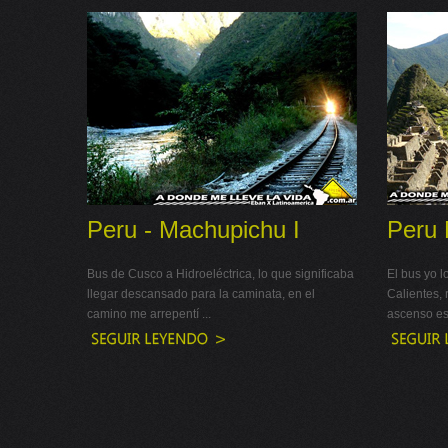
Peru - Machupichu I
Peru 
Bus de Cusco a Hidroeléctrica, lo que significaba
El bus yo 
llegar descansado para la caminata, en el
Calientes, 
camino me arrepentí ...
ascenso es