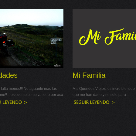
dades
Mi Familia
alta menos!!! No aguanto mas las
Mis Queridos Viejos, es increíble todo
me!!...les cuento como va todo por acá
que me han dado y no solo para ...