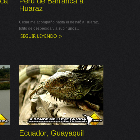
nca
Peru de Barranca a
Huaraz
Cesar me acompaño hasta el desvió a Huaraz,
fotito de despedida y a subir unos...
Ecuador, Guayaquil