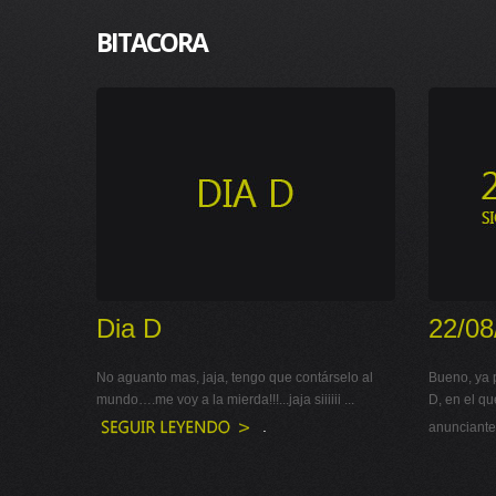
BITACORA
Dia D
22/08
No aguanto mas, jaja, tengo que contárselo al
Bueno, ya 
mundo….me voy a la mierda!!!...jaja siiiiii ...
D, en el q
.
anunciantes