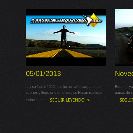
05/01/2013
Nove
…y se fue el 2012…se fue un año cargado de
Bueno…ya f
sueños y llego uno en el que se Harán realidad
ganas de ir
todos ellos, ...
...