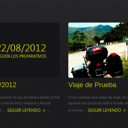
/2012
Viaje de Prueba
pasaron un par de meses desde el Día
Como siempre que salgo de viaje, no
ue cree la web y empecé a buscar
aguanto las ganas de salir a la ruta, a
.
 ...
el Jueves...