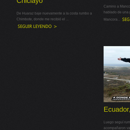
Chiclayo
Camino a Manco
hablado de una p
De Huaraz baje nuevamente a la costa rumbo a
Chimbote, donde me recibió el ...
Mancora...
Ecuador,
Luego seguí rumb
acompañaron vari