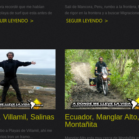
ra recordé que me habían
Sali de Mancora, Peru, rumbo a la frontera, f
laya de surf que esta antes de
de rigor en la frontera y a buscar Migracione
 Villamil, Salinas
Ecuador, Manglar Alto
Montañita
o a Playas de Villamil, ahí me
os Iron un tramo...
Manglar Alto esta muy cerca de Montañita a