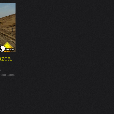
azca.
s
 a equiparme