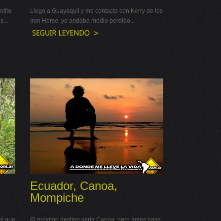
otito
Llego a Guayaquil y me contacto con Kerry de los
s...
Iron Horse, yo andaba medio perdido...
,
Ecuador, Canoa,
Mompiche
sí que
El próximo destino seria Canoa, pero antes pase