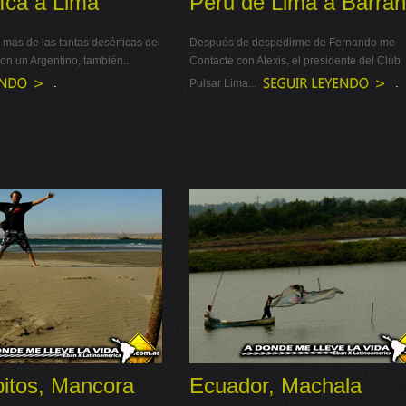
Ica a Lima
Peru de Lima a Barra
 mas de las tantas desérticas del
Después de despedirme de Fernando me
on un Argentino, también...
Contacte con Alexis, el presidente del Club
.
.
Pulsar Lima...
bitos, Mancora
Ecuador, Machala