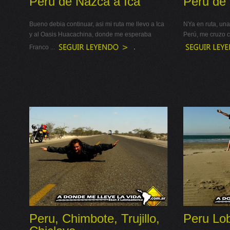
Peru de Nazca a Ica
Peru de 
Bueno debia continuar, asi mi ruta me llevo a Ica
NYa en ruta, una
y al Oasis Huacachina, donde me esperaba
Perú, me cruzo c
.
Franco ...
Peru, Chimbote, Trujillo,
Peru Lo