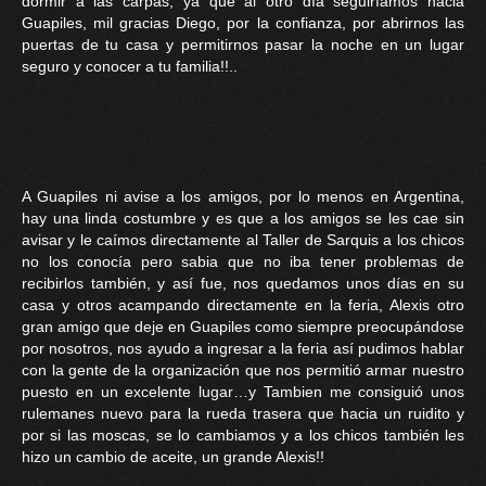
dormir a las carpas, ya que al otro día seguiríamos hacia
Guapiles, mil gracias Diego, por la confianza, por abrirnos las
puertas de tu casa y permitirnos pasar la noche en un lugar
seguro y conocer a tu familia!!..
A Guapiles ni avise a los amigos, por lo menos en Argentina,
hay una linda costumbre y es que a los amigos se les cae sin
avisar y le caímos directamente al Taller de Sarquis a los chicos
no los conocía pero sabia que no iba tener problemas de
recibirlos también, y así fue, nos quedamos unos días en su
casa y otros acampando directamente en la feria, Alexis otro
gran amigo que deje en Guapiles como siempre preocupándose
por nosotros, nos ayudo a ingresar a la feria así pudimos hablar
con la gente de la organización que nos permitió armar nuestro
puesto en un excelente lugar…y Tambien me consiguió unos
rulemanes nuevo para la rueda trasera que hacia un ruidito y
por si las moscas, se lo cambiamos y a los chicos también les
hizo un cambio de aceite, un grande Alexis!!