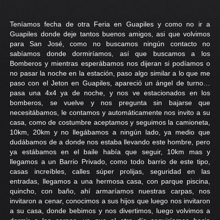
PRENSA
Teníamos fecha de otra Feria en Guapiles y como no ir a
CONTACTO
Guapiles donde deje tantos buenos amigos, asi que volvimos
para San José, como no buscamos ningún contacto no
sabíamos donde dormiríamos, así que buscamos a los
Bomberos y mientras esperábamos nos dijeran si podíamos o
no pasar la noche en la estación, paso algo similar a lo que me
paso con el Jeton en Guapiles, apareció un ángel de turno…
pasa una 4x4 ya de noche, y nos ve estacionados en los
bomberos, se vuelve y nos pregunta sin bajarse que
necesitábamos, le contamos y automáticamente nos invito a su
casa, como de costumbre aceptamos y seguimos la camioneta,
10km, 20km y no llegábamos a ningún lado, ya medio que
dudábamos de a donde nos estaba llevando este hombre, pero
ya estábamos en el baile había que seguir, 10km mas y
llegamos a un Barrio Privado, como todo barrio de este tipo,
casas increíbles, calles súper prolijas, seguridad en las
entradas, llegamos a una hermosa casa, con parque piscina,
quincho, con baño, ahí armaríamos nuestras carpas, nos
invitaron a cenar, conocimos a sus hijos que luego nos invitaron
a su casa, donde bebimos y nos divertimos, luego volvimos a