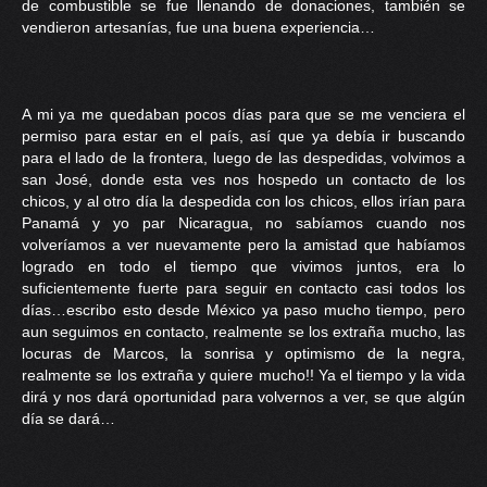
de combustible se fue llenando de donaciones, también se
vendieron artesanías, fue una buena experiencia…
A mi ya me quedaban pocos días para que se me venciera el
permiso para estar en el país, así que ya debía ir buscando
para el lado de la frontera, luego de las despedidas, volvimos a
san José, donde esta ves nos hospedo un contacto de los
chicos, y al otro día la despedida con los chicos, ellos irían para
Panamá y yo par Nicaragua, no sabíamos cuando nos
volveríamos a ver nuevamente pero la amistad que habíamos
logrado en todo el tiempo que vivimos juntos, era lo
suficientemente fuerte para seguir en contacto casi todos los
días…escribo esto desde México ya paso mucho tiempo, pero
aun seguimos en contacto, realmente se los extraña mucho, las
locuras de Marcos, la sonrisa y optimismo de la negra,
realmente se los extraña y quiere mucho!! Ya el tiempo y la vida
dirá y nos dará oportunidad para volvernos a ver, se que algún
día se dará…