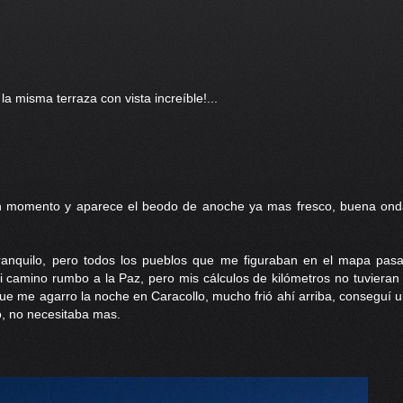
a misma terraza con vista increíble!...
 un momento y aparece el beodo de anoche ya mas fresco, buena ond
ranquilo, pero todos los pueblos que me figuraban en el mapa pa
 camino rumbo a la Paz, pero mis cálculos de kilómetros no tuvieran 
 que me agarro la noche en Caracollo, mucho frió ahí arriba, consegu
ó, no necesitaba mas.