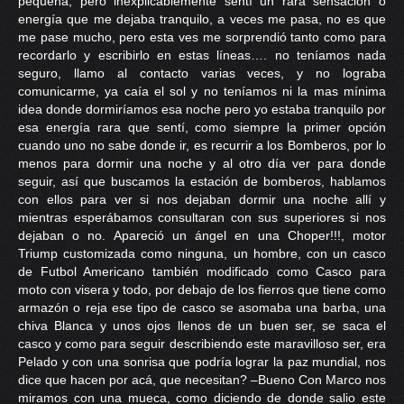
pequeña, pero inexplicablemente sentí un rara sensación o
energía que me dejaba tranquilo, a veces me pasa, no es que
me pase mucho, pero esta ves me sorprendió tanto como para
recordarlo y escribirlo en estas líneas…. no teníamos nada
seguro, llamo al contacto varias veces, y no lograba
comunicarme, ya caía el sol y no teníamos ni la mas mínima
idea donde dormiríamos esa noche pero yo estaba tranquilo por
esa energía rara que sentí, como siempre la primer opción
cuando uno no sabe donde ir, es recurrir a los Bomberos, por lo
menos para dormir una noche y al otro día ver para donde
seguir, así que buscamos la estación de bomberos, hablamos
con ellos para ver si nos dejaban dormir una noche allí y
mientras esperábamos consultaran con sus superiores si nos
dejaban o no. Apareció un ángel en una Choper!!!, motor
Triump customizada como ninguna, un hombre, con un casco
de Futbol Americano también modificado como Casco para
moto con visera y todo, por debajo de los fierros que tiene como
armazón o reja ese tipo de casco se asomaba una barba, una
chiva Blanca y unos ojos llenos de un buen ser, se saca el
casco y como para seguir describiendo este maravilloso ser, era
Pelado y con una sonrisa que podría lograr la paz mundial, nos
dice que hacen por acá, que necesitan? –Bueno Con Marco nos
miramos con una mueca, como diciendo de donde salio este