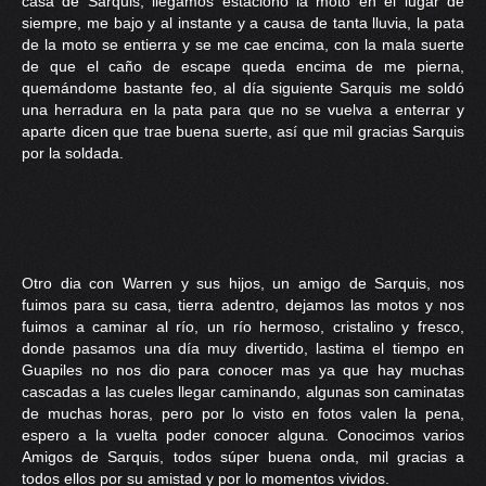
casa de Sarquis, llegamos estaciono la moto en el lugar de
siempre, me bajo y al instante y a causa de tanta lluvia, la pata
de la moto se entierra y se me cae encima, con la mala suerte
de que el caño de escape queda encima de me pierna,
quemándome bastante feo, al día siguiente Sarquis me soldó
una herradura en la pata para que no se vuelva a enterrar y
aparte dicen que trae buena suerte, así que mil gracias Sarquis
por la soldada.
Otro dia con Warren y sus hijos, un amigo de Sarquis, nos
fuimos para su casa, tierra adentro, dejamos las motos y nos
fuimos a caminar al río, un río hermoso, cristalino y fresco,
donde pasamos una día muy divertido, lastima el tiempo en
Guapiles no nos dio para conocer mas ya que hay muchas
cascadas a las cueles llegar caminando, algunas son caminatas
de muchas horas, pero por lo visto en fotos valen la pena,
espero a la vuelta poder conocer alguna. Conocimos varios
Amigos de Sarquis, todos súper buena onda, mil gracias a
todos ellos por su amistad y por lo momentos vividos.