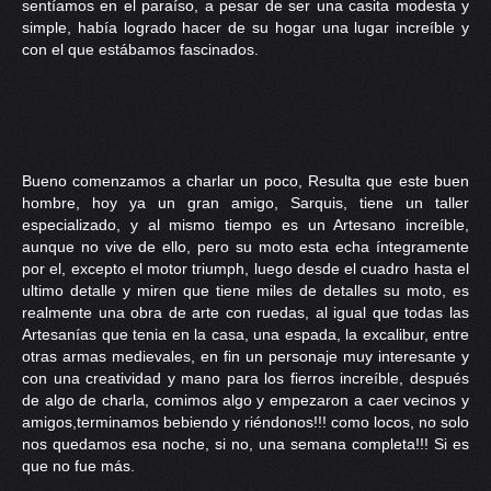
sentíamos en el paraíso, a pesar de ser una casita modesta y
simple, había logrado hacer de su hogar una lugar increíble y
con el que estábamos fascinados.
Bueno comenzamos a charlar un poco, Resulta que este buen
hombre, hoy ya un gran amigo, Sarquis, tiene un taller
especializado, y al mismo tiempo es un Artesano increíble,
aunque no vive de ello, pero su moto esta echa íntegramente
por el, excepto el motor triumph, luego desde el cuadro hasta el
ultimo detalle y miren que tiene miles de detalles su moto, es
realmente una obra de arte con ruedas, al igual que todas las
Artesanías que tenia en la casa, una espada, la excalibur, entre
otras armas medievales, en fin un personaje muy interesante y
con una creatividad y mano para los fierros increíble, después
de algo de charla, comimos algo y empezaron a caer vecinos y
amigos,terminamos bebiendo y riéndonos!!! como locos, no solo
nos quedamos esa noche, si no, una semana completa!!! Si es
que no fue más.