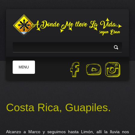
MENU
INICIO
ACERCA DE
Costa Rica, Guapiles.
PATROCINADORES
TRABAJEMOS JUNTOS
AYUDA
Alcanzo a Marco y seguimos hasta Limón, allí la lluvia nos
TIENDA